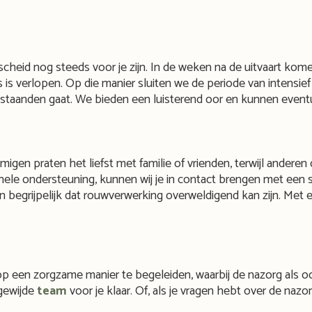
cheid nog steeds voor je zijn. In de weken na de uitvaart kom
is verlopen. Op die manier sluiten we de periode van intensie
staanden gaat. We bieden een luisterend oor en kunnen eventu
mmigen praten het liefst met familie of vrienden, terwijl ande
ele ondersteuning, kunnen wij je in contact brengen met een spe
 begrijpelijk dat rouwverwerking overweldigend kan zijn. Met e
 op een zorgzame manier te begeleiden, waarbij de nazorg als oo
egewijde
team
voor je klaar. Of, als je vragen hebt over de na