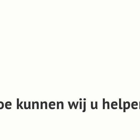
oe kunnen wij u helpe
s team en ontdek hoe wij een persoonlijke uitvaart in Gr