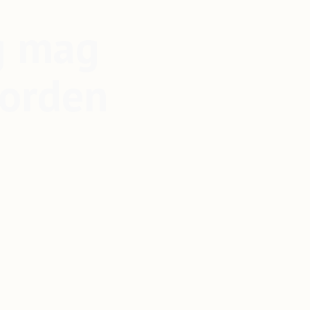
g mag
worden