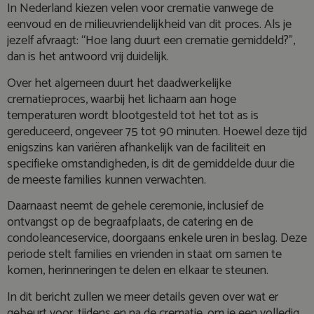
In Nederland kiezen velen voor crematie vanwege de
eenvoud en de milieuvriendelijkheid van dit proces. Als je
jezelf afvraagt: “Hoe lang duurt een crematie gemiddeld?”,
dan is het antwoord vrij duidelijk.
Over het algemeen duurt het daadwerkelijke
crematieproces, waarbij het lichaam aan hoge
temperaturen wordt blootgesteld tot het tot as is
gereduceerd, ongeveer 75 tot 90 minuten. Hoewel deze tijd
enigszins kan variëren afhankelijk van de faciliteit en
specifieke omstandigheden, is dit de gemiddelde duur die
de meeste families kunnen verwachten.
Daarnaast neemt de gehele ceremonie, inclusief de
ontvangst op de begraafplaats, de catering en de
condoleanceservice, doorgaans enkele uren in beslag. Deze
periode stelt families en vrienden in staat om samen te
komen, herinneringen te delen en elkaar te steunen.
In dit bericht zullen we meer details geven over wat er
gebeurt voor, tijdens en na de crematie, om je een volledig