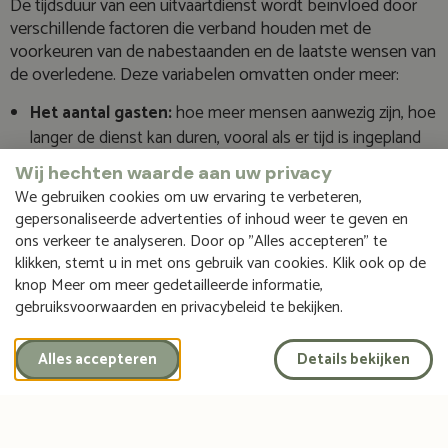
De tijdsduur van een uitvaartdienst wordt beïnvloed door
verschillende factoren die verband houden met de
voorkeuren van de nabestaanden en de laatste wensen van
de overledene. Deze variabelen omvatten onder meer:
Het aantal gasten:
hoe meer mensen aanwezig zijn, hoe
langer de dienst kan duren, vooral als er tijd is ingepland
voor iedereen om persoonlijk afscheid te nemen.
Wij hechten waarde aan uw privacy
Muziekselectie:
de lengte en het aantal muziekstukken
We gebruiken cookies om uw ervaring te verbeteren,
die tijdens de ceremonie worden gespeeld, kunnen de
gepersonaliseerde advertenties of inhoud weer te geven en
duur aanzienlijk beïnvloeden. Live muziek kan ook extra
ons verkeer te analyseren. Door op "Alles accepteren" te
tijd in beslag nemen.
klikken, stemt u in met ons gebruik van cookies. Klik ook op de
knop Meer om meer gedetailleerde informatie,
Religieuze en culturele rituelen:
specifieke gebeden,
gebruiksvoorwaarden en privacybeleid te bekijken.
rituelen of muzikale tradities kunnen een belangrijk
onderdeel van de dienst vormen en extra tijd vereisen.
Alles accepteren
Details bekijken
Toespraken bij het graf:
indien er naast de ceremonie
ook een graflegging is waarbij sprekers of een
ceremoniemeester aan het woord komen, kan dit de
totale tijd verlengen.